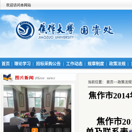
欢迎访问本网站
|
|
|
|
|
|
首页
理论学习
招标采购公告
工作动态
规章制度
政策法规
当前位置：
首页
>>
政策法规
焦作市20
焦作市
20
1
2
3
4
5
6